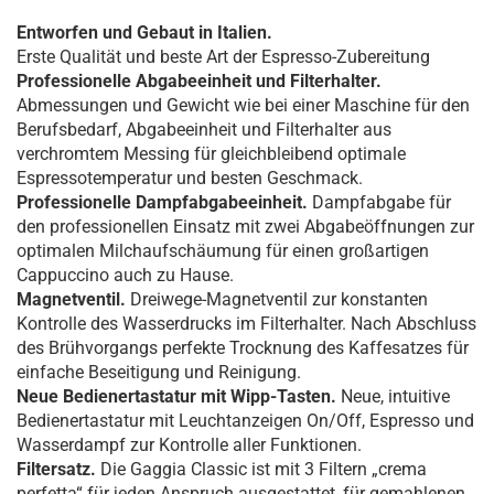
Entworfen und Gebaut in Italien.
Erste Qualität und beste Art der Espresso-Zubereitung
Professionelle Abgabeeinheit und Filterhalter.
Abmessungen und Gewicht wie bei einer Maschine für den
Berufsbedarf, Abgabeeinheit und Filterhalter aus
verchromtem Messing für gleichbleibend optimale
Espressotemperatur und besten Geschmack.
Professionelle Dampfabgabeeinheit.
Dampfabgabe für
den professionellen Einsatz mit zwei Abgabeöffnungen zur
optimalen Milchaufschäumung für einen großartigen
Cappuccino auch zu Hause.
Magnetventil.
Dreiwege-Magnetventil zur konstanten
Kontrolle des Wasserdrucks im Filterhalter. Nach Abschluss
des Brühvorgangs perfekte Trocknung des Kaffesatzes für
einfache Beseitigung und Reinigung.
Neue Bedienertastatur mit Wipp-Tasten.
Neue, intuitive
Bedienertastatur mit Leuchtanzeigen On/Off, Espresso und
Wasserdampf zur Kontrolle aller Funktionen.
Filtersatz.
Die Gaggia Classic ist mit 3 Filtern „crema
perfetta“ für jeden Anspruch ausgestattet, für gemahlenen