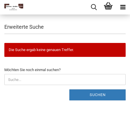
Erweiterte Suche
Die Suche ergab keine genauen Treffer.
MÖCHTEN
Möchten Sie noch einmal suchen?
SIE
NOCH
EINMAL
SUCHEN?
SUCHEN