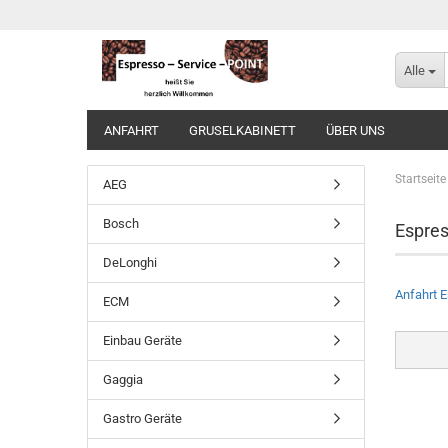
Alle
ANFAHRT
GRUSELKABINETT
ÜBER UNS
Startseite
AEG
Bosch
Espres
DeLonghi
Anfahrt E
ECM
Einbau Geräte
Gaggia
Gastro Geräte