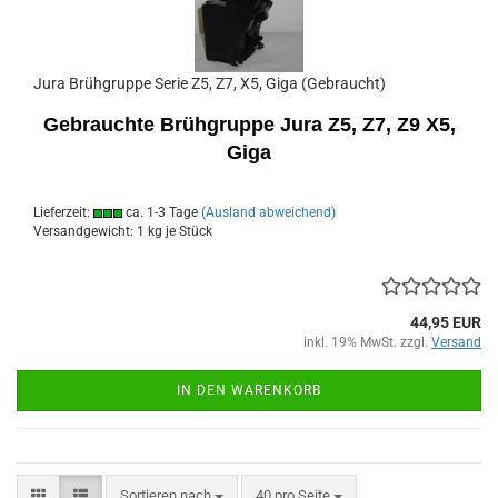
Jura Brühgruppe Serie Z5, Z7, X5, Giga (Gebraucht)
Gebrauchte Brühgruppe Jura Z5, Z7, Z9 X5,
Giga
Lieferzeit:
ca. 1-3 Tage
(Ausland abweichend)
Versandgewicht:
1
kg je Stück
44,95 EUR
inkl. 19% MwSt. zzgl.
Versand
IN DEN WARENKORB
Sortieren nach
pro Seite
Sortieren nach
40 pro Seite