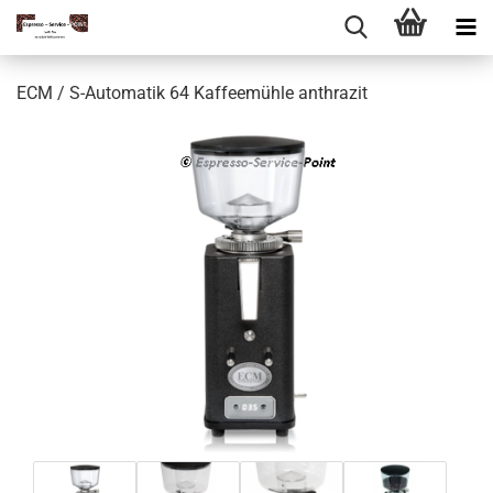
ECM / S-Automatik 64 Kaffeemühle anthrazit