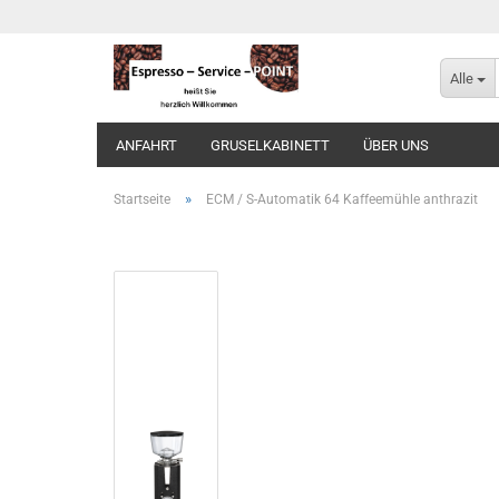
Alle
ANFAHRT
GRUSELKABINETT
ÜBER UNS
»
Startseite
ECM / S-Automatik 64 Kaffeemühle anthrazit