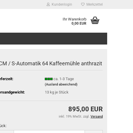
Kundenlogin
Merkzettel
Ihr Warenkorb
0,00 EUR
CM / S-Automatik 64 Kaffeemühle anthrazit
eferzeit:
ca. 1-3 Tage
(Ausland abweichend)
rsandgewicht:
13
kg je Stück
895,00 EUR
inkl. 19% MwSt. zzgl.
Versand
ück: