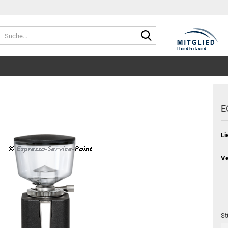
Suche...
E
Li
Ve
St