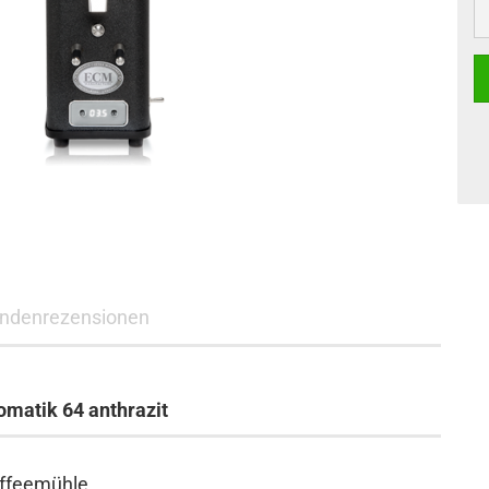
St
ndenrezensionen
matik 64 anthrazit
ffeemühle