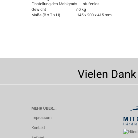
Einstellung des Mahlgrads stufenlos
Gewicht 7,0 kg
Maße (B x T x H) 145 x 200 x 415 mm
Vielen Dank
MEHR ÜBER...
Impressum
Kontakt
Anfahrt