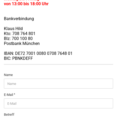
von 13:00 bis 18:00 Uhr
Bankverbindung
Klaus Hild
Kto: 708 764 801
Blz: 700 100 80
Postbank München
IBAN: DE72 7001 0080 0708 7648 01
BIC: PBNKDEFF
KONTAKT
Name
E-Mail
Betreff