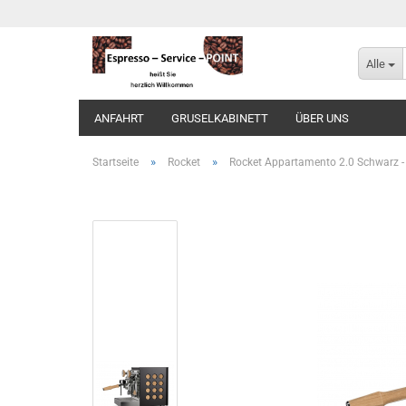
Alle
ANFAHRT
GRUSELKABINETT
ÜBER UNS
»
»
Startseite
Rocket
Rocket Appartamento 2.0 Schwarz 