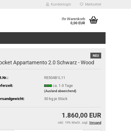
Kundenlogin
Merkzettel
Ihr Warenkorb
0,00 EUR
NEU
ocket Appartamento 2.0 Schwarz - Wood
t.Nr.:
RE504B1L11
eferzeit:
ca. 1-3 Tage
(Ausland abweichend)
rsandgewicht:
30
kg je Stück
1.860,00 EUR
inkl. 19% MwSt. zzgl.
Versand