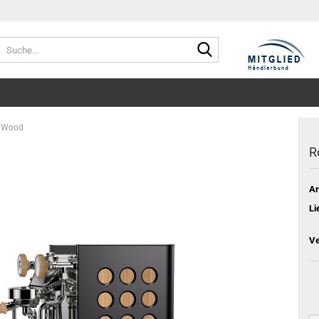
Suche...
- Wood
R
Ar
Li
Ve