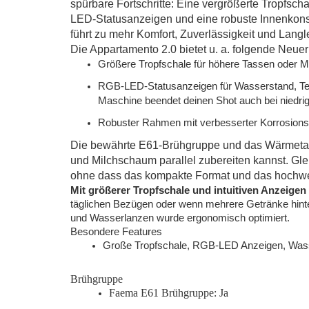
spürbare Fortschritte: Eine vergrößerte Tropfscha
LED-Statusanzeigen und eine robuste Innenkonstr
führt zu mehr Komfort, Zuverlässigkeit und Langl
Die Appartamento 2.0 bietet u. a. folgende Neue
Größere Tropfschale für höhere Tassen oder 
RGB-LED-Statusanzeigen für Wasserstand, Te
Maschine beendet deinen Shot auch bei niedr
Robuster Rahmen mit verbesserter Korrosions
Die bewährte E61-Brühgruppe und das Wärmetau
und Milchschaum parallel zubereiten kannst. Gleic
ohne dass das kompakte Format und das hochwer
Mit größerer Tropfschale und intuitiven Anzeigen 
täglichen Bezügen oder wenn mehrere Getränke hinte
und Wasserlanzen wurde ergonomisch optimiert.
Besondere Features
Große Tropfschale, RGB-LED Anzeigen, Wass
Brühgruppe
Faema E61 Brühgruppe: Ja