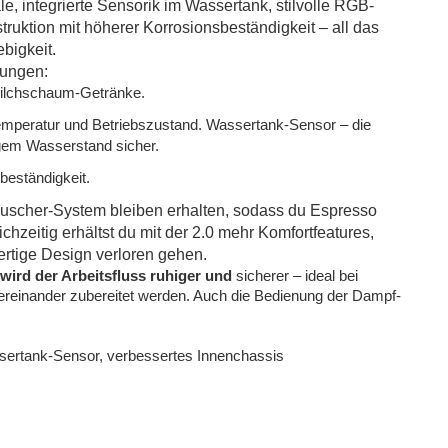
le, integrierte Sensorik im Wassertank, stilvolle RGB-
uktion mit höherer Korrosionsbeständigkeit – all das
ebigkeit.
rungen:
Milchschaum-Getränke.
mperatur und Betriebszustand. Wassertank-Sensor – die
igem Wasserstand sicher.
beständigkeit.
scher-System bleiben erhalten, sodass du Espresso
hzeitig erhältst du mit der 2.0 mehr Komfortfeatures,
tige Design verloren gehen.
wird der Arbeitsfluss ruhiger und
sicherer – ideal bei
reinander zubereitet werden. Auch die Bedienung der Dampf-
ertank-Sensor, verbessertes Innenchassis