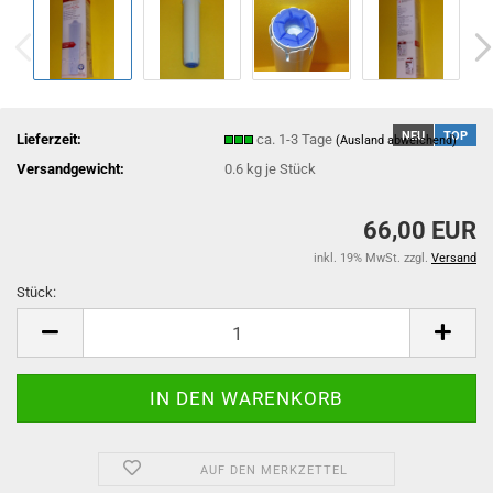
NEU
TOP
Lieferzeit:
ca. 1-3 Tage
(Ausland abweichend)
Versandgewicht:
0.6
kg je Stück
66,00 EUR
inkl. 19% MwSt. zzgl.
Versand
Stück:
Stück
AUF DEN MERKZETTEL