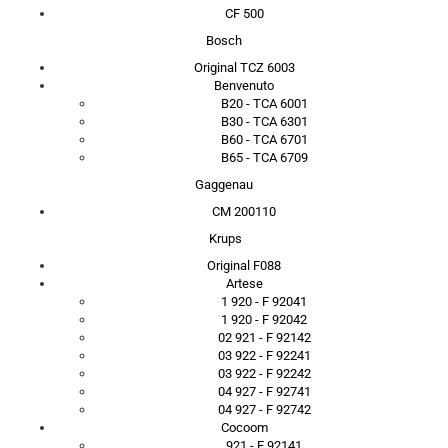
CF 500
Bosch
Original TCZ 6003
Benvenuto
B20 - TCA 6001
B30 - TCA 6301
B60 - TCA 6701
B65 - TCA 6709
Gaggenau
CM 200110
Krups
Original F088
Artese
1 920 - F 92041
1 920 - F 92042
02 921 - F 92142
03 922 - F 92241
03 922 - F 92242
04 927 - F 92741
04 927 - F 92742
Cocoom
921 - F 92141