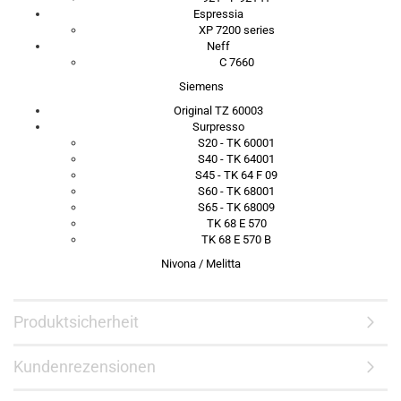
Espressia
XP 7200 series
Neff
C 7660
Siemens
Original TZ 60003
Surpresso
S20 - TK 60001
S40 - TK 64001
S45 - TK 64 F 09
S60 - TK 68001
S65 - TK 68009
TK 68 E 570
TK 68 E 570 B
Nivona / Melitta
Produktsicherheit
Kundenrezensionen