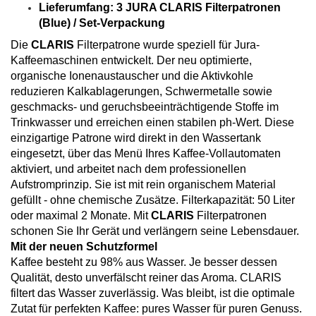
Lieferumfang: 3 JURA CLARIS Filterpatronen
(Blue) / Set-Verpackung
Die
CLARIS
Filterpatrone wurde speziell für Jura-
Kaffeemaschinen entwickelt. Der neu optimierte,
organische Ionenaustauscher und die Aktivkohle
reduzieren Kalkablagerungen, Schwermetalle sowie
geschmacks- und geruchsbeeinträchtigende Stoffe im
Trinkwasser und erreichen einen stabilen ph-Wert. Diese
einzigartige Patrone wird direkt in den Wassertank
eingesetzt, über das Menü Ihres Kaffee-Vollautomaten
aktiviert, und arbeitet nach dem professionellen
Aufstromprinzip. Sie ist mit rein organischem Material
gefüllt - ohne chemische Zusätze. Filterkapazität: 50 Liter
oder maximal 2 Monate. Mit
CLARIS
Filterpatronen
schonen Sie Ihr Gerät und verlängern seine Lebensdauer.
Mit der neuen Schutzformel
Kaffee besteht zu 98% aus Wasser. Je besser dessen
Qualität, desto unverfälscht reiner das Aroma. CLARIS
filtert das Wasser zuverlässig. Was bleibt, ist die optimale
Zutat für perfekten Kaffee: pures Wasser für puren Genuss.